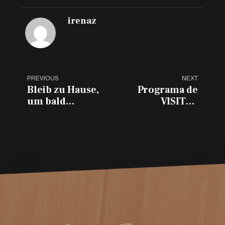
irenaz
PREVIOUS
NEXT
Bleib zu Hause,
Programa de
um bald
VISITAS
wiederzukommen...
GUIADAS por
VITORIA-
GASTEIZ