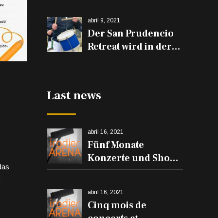
espectáculos en el
Iradier Arena
abril 9, 2021
Der San Prudencio
Retreat wird in der
Iradier Arena und
den Trommeln auf
den Balkonen
Last news
erklingen
abril 16, 2021
Fünf Monate
Konzerte und Shows
das
in der Iradier Arena
,
abril 16, 2021
Cinq mois de