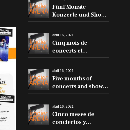
Fünf Monate
Konzerte und Shows
in der Iradier Arena
abril 16, 2021
Cinq mois de
concerts et
spectacles à l'Iradier
Arena
abril 16, 2021
Five months of
concerts and shows
at the Iradier Arena
abril 16, 2021
Cinco meses de
conciertos y