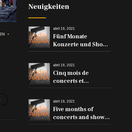
den Balkonen
Neuigkeiten
erklingen
abril 16, 2021
EN
Fünf Monate
Konzerte und Shows
in der Iradier Arena
abril 16, 2021
Cinq mois de
concerts et
spectacles à l'Iradier
Arena
abril 16, 2021
Five months of
concerts and shows
at the Iradier Arena