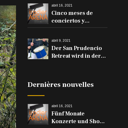
abril 16, 2021
Cinco meses de
conciertos y
espectáculos en el
Iradier Arena
abril 9, 2021
Der San Prudencio
Retreat wird in der
Iradier Arena und
den Trommeln auf
den Balkonen
Dernières nouvelles
erklingen
abril 16, 2021
Fünf Monate
Konzerte und Shows