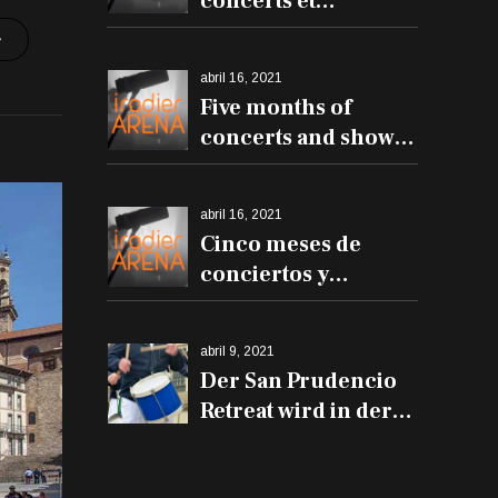
concerts et
spectacles à l'Iradier
Arena
abril 16, 2021
Five months of
concerts and shows
at the Iradier Arena
abril 16, 2021
Cinco meses de
conciertos y
espectáculos en el
Iradier Arena
abril 9, 2021
Der San Prudencio
Retreat wird in der
Iradier Arena und
den Trommeln auf