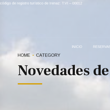
código de registro turístico de Irenaz: T.VI – 00012
INICIO
RESERVA
HOME
CATEGORY
Novedades de 