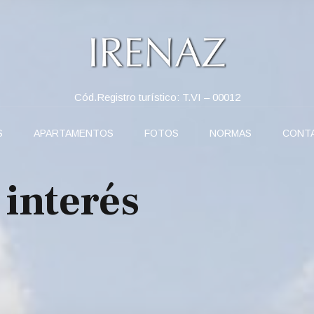
Cód.Registro turístico: T.VI – 00012
S
APARTAMENTOS
FOTOS
NORMAS
CONT
interés