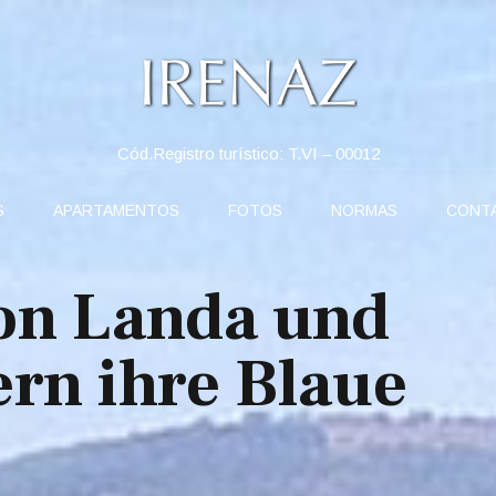
Cód.Registro turístico: T.VI – 00012
S
APARTAMENTOS
FOTOS
NORMAS
CONT
von Landa und
rn ihre Blaue