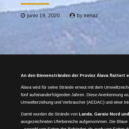
junio 19, 2020
by irenaz
An den Binnenstränden der Provinz Álava flattert 
Álava wird für seine Strände erneut mit dem Umweltzeich
fünf aufeinanderfolgenden Jahren. Diese Anerkennung wu
Umwelterziehung und Verbraucher (AEDAC) und einer inte
Damit wurden die Strände von
Landa
,
Garaio Nord und
ausgezeichneten Uferbereiche aufgenommen. Die Blaue F
– sowohl von Seiten der Behörden als auch von Seiten de