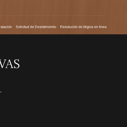
ratación
Solicitud de Desistimiento
Resolución de litigios en línea
VAS
.