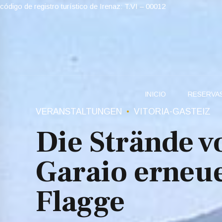
código de registro turístico de Irenaz: T.VI – 00012
INICIO
RESERVA
VERANSTALTUNGEN
VITORIA-GASTEIZ
Die Strände 
Garaio erneue
Flagge