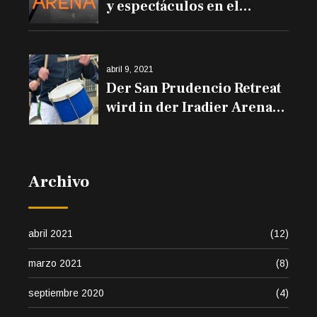
y espectáculos en el
Iradier Arena
abril 9, 2021
Der San Prudencio Retreat
wird in der Iradier Arena
und den Trommeln auf
den Balkonen erklingen
Archivo
abril 2021
(12)
marzo 2021
(8)
septiembre 2020
(4)