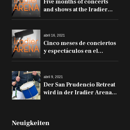
Five months of concerts
and shows at the Iradier
Arena
abril 16, 2021
Cinco meses de conciertos
y espectáculos en el
Iradier Arena
abril 9, 2021
Der San Prudencio Retreat
wird in der Iradier Arena
und den Trommeln auf
den Balkonen erklingen
Neuigkeiten