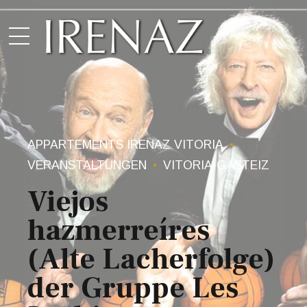
APPARTEMENTS IRENAZ VITORIA
VERANSTALTUNGEN
VITORIA-GASTEIZ
Viejos
hazmerreíres
(Alte Lacherfolge)
der Gruppe Les