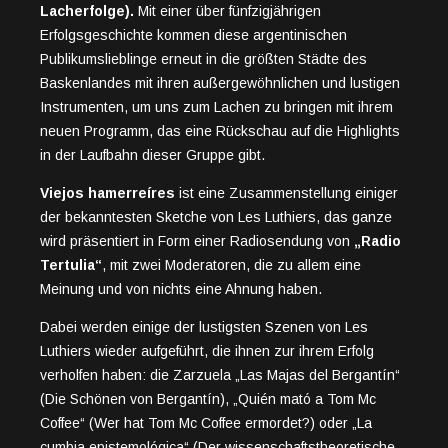
Lacherfolge).
Mit einer über fünfzigjährigen
Erfolgsgeschichte kommen diese argentinischen
Publikumslieblinge erneut in die größten Städte des
Baskenlandes mit ihren außergewöhnlichen und lustigen
Instrumenten, um uns zum Lachen zu bringen mit ihrem
neuen Programm, das eine Rückschau auf die Highlights
in der Laufbahn dieser Gruppe gibt.
Viejos hamerreíres
ist eine Zusammenstellung einiger
der bekanntesten Sketche von Les Luthiers, das ganze
wird präsentiert in Form einer Radiosendung von
„Radio
Tertulia“
, mit zwei Moderatoren, die zu allem eine
Meinung und von nichts eine Ahnung haben.
Dabei werden einige der lustigsten Szenen von Les
Luthiers wieder aufgeführt, die ihnen zur ihrem Erfolg
verholfen haben: die Zarzuela „Las Majas del Bergantín“
(Die Schönen von Bergantín), „Quién mató a Tom Mc
Coffee“ (Wer hat Tom Mc Coffee ermordet?) oder „La
cumbia epistemológica“ (Der wissenschaftstheoretische