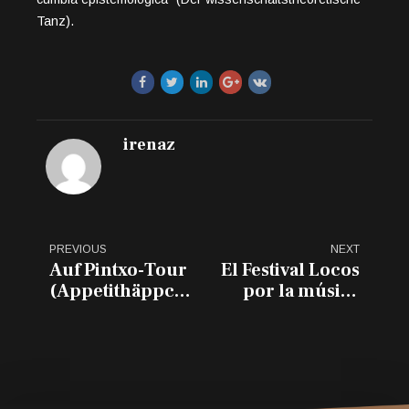
Tanz).
irenaz
PREVIOUS
NEXT
Auf Pintxo-Tour
El Festival Locos
(Appetithäppchen)
por la música
im Vitoria-
llega a Vitoria-
Gasteiz
Gasteiz