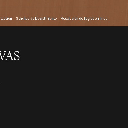
ratación
Solicitud de Desistimiento
Resolución de litigios en línea
VAS
.