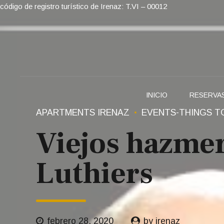
código de registro turístico de Irenaz: T.VI – 00012
INICIO
RESERVA
APARTMENTS IRENAZ
EVENTS-THINGS T
Viejos hazmer
Luthiers
febrero 28, 2020
by irenaz