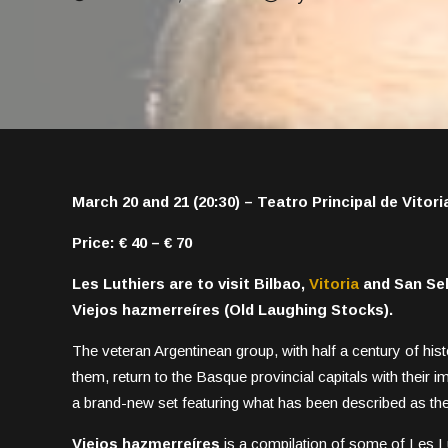
March 20 and 21 (20:30) – Teatro Principal de Vitor
Price: € 40 – € 70
Les Luthiers are to visit Bilbao,
Vitoria
and San Seb
Viejos hazmerreíres (Old Laughing Stocks).
The veteran Argentinean group, with half a century of his
them, return to the Basque provincial capitals with their 
a brand-new set featuring what has been described as the u
Viejos hazmerreíres
is a compilation of some of Les Lu