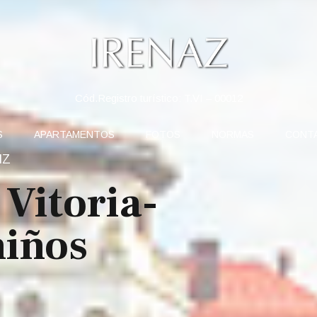
Cód.Registro turístico: T.VI – 00012
S
APARTAMENTOS
FOTOS
NORMAS
CONT
IZ
 Vitoria-
niños