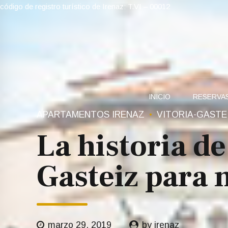
código de registro turístico de Irenaz: T.VI – 00012
INICIO
RESERVA
APARTAMENTOS IRENAZ
VITORIA-GASTE
La historia de
Gasteiz para 
marzo 29, 2019
by irenaz