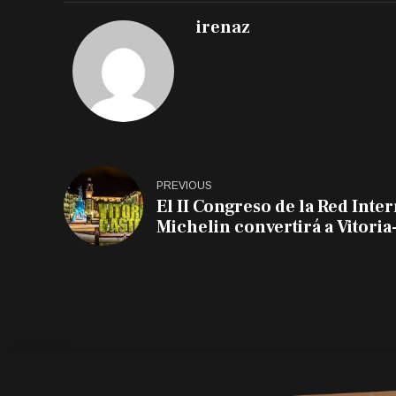
irenaz
PREVIOUS
El II Congreso de la Red Inte
Michelin convertirá a Vitoria-
mundial de la sostenibilidad
países diferentes