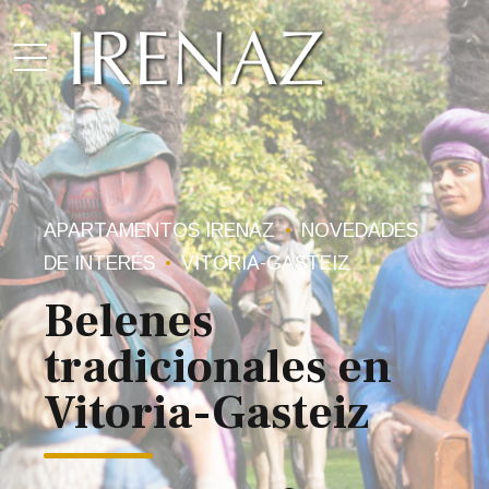
APARTAMENTOS IRENAZ
NOVEDADES
DE INTERÉS
VITORIA-GASTEIZ
Belenes
tradicionales en
Vitoria-Gasteiz