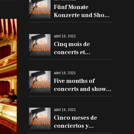
Fünf Monate
Konzerte und Shows
in der Iradier Arena
abril 16, 2021
Cinq mois de
concerts et
spectacles à l'Iradier
Arena
abril 16, 2021
Five months of
concerts and shows
at the Iradier Arena
abril 16, 2021
Cinco meses de
conciertos y