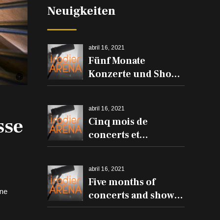
den Balkonen
Neuigkeiten
erklingen
abril 16, 2021
Fünf Monate
Konzerte und Shows
in der Iradier Arena
abril 16, 2021
sse
Cinq mois de
concerts et
spectacles à l'Iradier
Arena
abril 16, 2021
Five months of
ine
concerts and shows
at the Iradier Arena