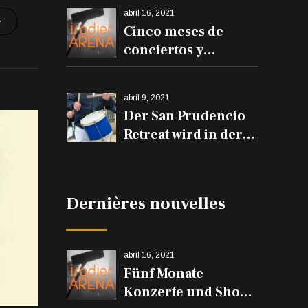
abril 16, 2021
Cinco meses de
conciertos y
espectáculos en el
Iradier Arena
abril 9, 2021
Der San Prudencio
Retreat wird in der
Iradier Arena und
den Trommeln auf
den Balkonen
Dernières nouvelles
erklingen
abril 16, 2021
Fünf Monate
Konzerte und Shows