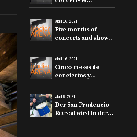
concerts et
spectacles à l'Iradier
Arena
abril 16, 2021
Five months of
concerts and shows
at the Iradier Arena
abril 16, 2021
Cinco meses de
conciertos y
espectáculos en el
Iradier Arena
abril 9, 2021
Der San Prudencio
Retreat wird in der
Iradier Arena und
den Trommeln auf