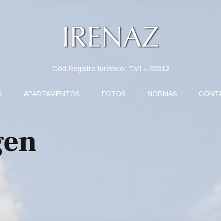
Cód.Registro turístico: T.VI – 00012
S
APARTAMENTOS
FOTOS
NORMAS
CONT
gen