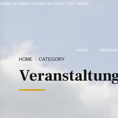
código de registro turístico de Irenaz: T.VI – 00012
INICIO
RESERVA
HOME
CATEGORY
Veranstaltun