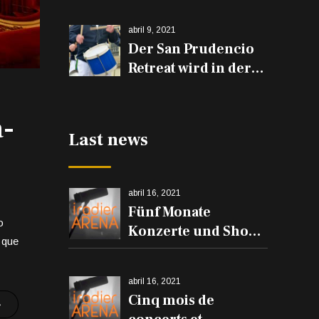
espectáculos en el
Iradier Arena
abril 9, 2021
Der San Prudencio
Retreat wird in der
Iradier Arena und
den Trommeln auf
a-
den Balkonen
Last news
erklingen
abril 16, 2021
Fünf Monate
o
Konzerte und Shows
 que
in der Iradier Arena
abril 16, 2021
Cinq mois de