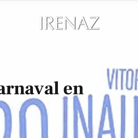
Cód.Registro turístico: T.VI – 00012
S
APARTAMENTOS
FOTOS
NORMAS
CONT
arnaval en