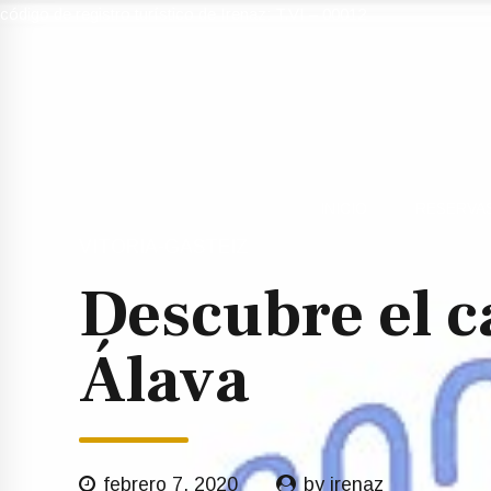
código de registro turístico de Irenaz: T.VI – 00012
INICIO
RESERVA
VITORIA-GASTEIZ
Descubre el c
Álava
febrero 7, 2020
by irenaz