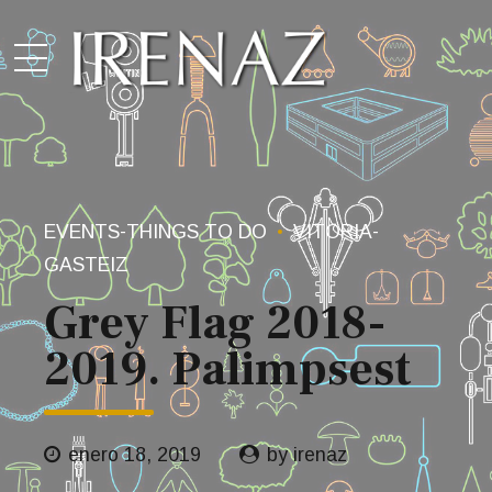
EVENTS-THINGS TO DO
VITORIA-
GASTEIZ
Grey Flag 2018-
2019. Palimpsest
enero 18, 2019
by irenaz