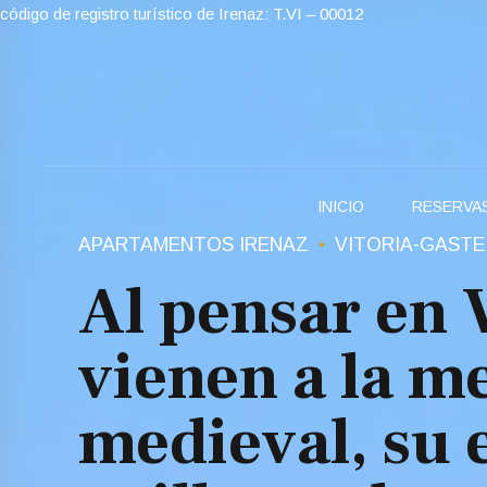
código de registro turístico de Irenaz: T.VI – 00012
INICIO
RESERVA
APARTAMENTOS IRENAZ
VITORIA-GASTE
Al pensar en 
vienen a la m
medieval, su 