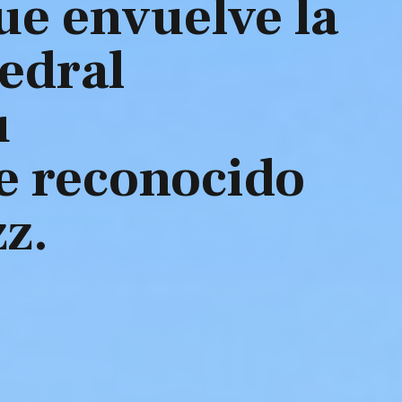
que envuelve la
tedral
u
 reconocido
zz.