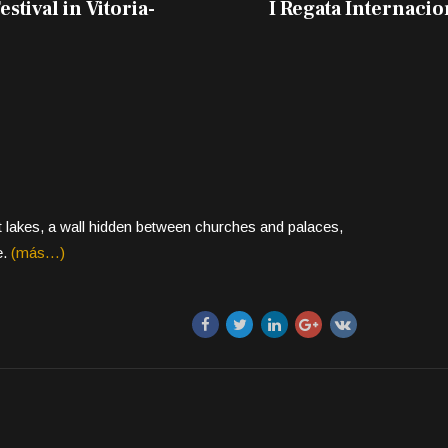
stival in Vitoria-
I Regata Internacio
ret lakes, a wall hidden between churches and palaces,
e.
(más…)