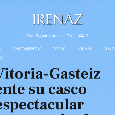
Cód.Registro turístico: T.VI – 00012
S
APARTAMENTOS
FOTOS
NORMAS
CONT
IZ
Vitoria-Gasteiz
ente su casco
espectacular